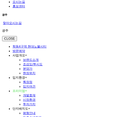
오시는길
홍보센터
광주
찾아오시는길
광주
CLOSE
학동4구역 현대노블시티
방문예약
사업개요
+
브랜드소개
조감도/투시도
분양가
현장위치
입지환경
+
특장점
입지여건
프리미엄
+
개발호재
시장환경
투자가치
단지배치도
+
평형안내