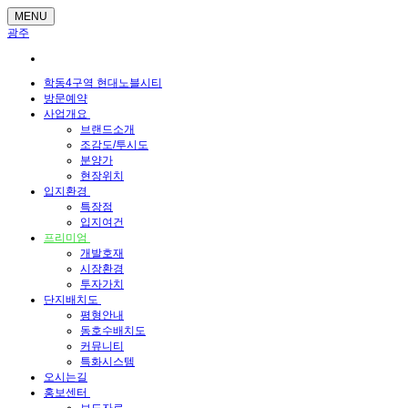
MENU
광주
학동4구역 현대노블시티
방문예약
사업개요
브랜드소개
조감도/투시도
분양가
현장위치
입지환경
특장점
입지여건
프리미엄
개발호재
시장환경
투자가치
단지배치도
평형안내
동호수배치도
커뮤니티
특화시스템
오시는길
홍보센터