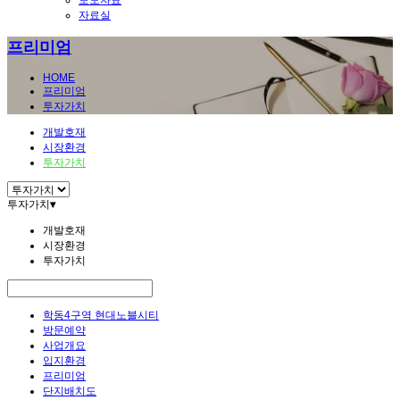
보도자료
자료실
프리미엄
HOME
프리미엄
투자가치
개발호재
시장환경
투자가치
투자가치
▾
개발호재
시장환경
투자가치
학동4구역 현대노블시티
방문예약
사업개요
입지환경
프리미엄
단지배치도