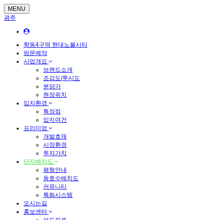
MENU
광주
학동4구역 현대노블시티
방문예약
사업개요
브랜드소개
조감도/투시도
분양가
현장위치
입지환경
특장점
입지여건
프리미엄
개발호재
시장환경
투자가치
단지배치도
평형안내
동호수배치도
커뮤니티
특화시스템
오시는길
홍보센터