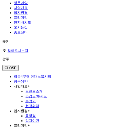
방문예약
사업개요
입지환경
프리미엄
단지배치도
오시는길
홍보센터
광주
찾아오시는길
광주
CLOSE
학동4구역 현대노블시티
방문예약
사업개요
+
브랜드소개
조감도/투시도
분양가
현장위치
입지환경
+
특장점
입지여건
프리미엄
+