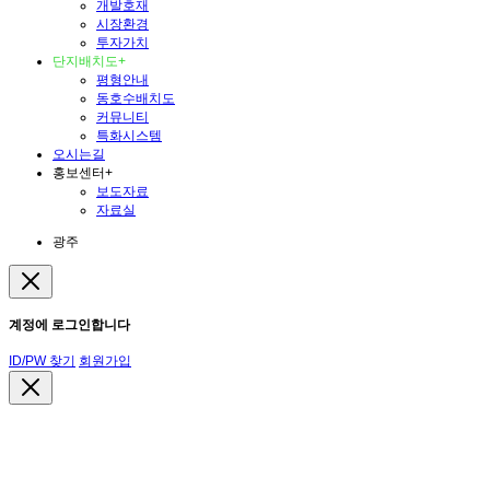
개발호재
시장환경
투자가치
단지배치도
+
평형안내
동호수배치도
커뮤니티
특화시스템
오시는길
홍보센터
+
보도자료
자료실
광주
계정에 로그인합니다
ID/PW 찾기
회원가입