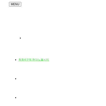
MENU
광주
학동4구역 현대노블시티
방문예약
사업개요