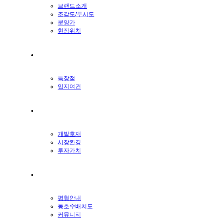
브랜드소개
조감도/투시도
분양가
현장위치
입지환경
특장점
입지여건
프리미엄
개발호재
시장환경
투자가치
단지배치도
평형안내
동호수배치도
커뮤니티